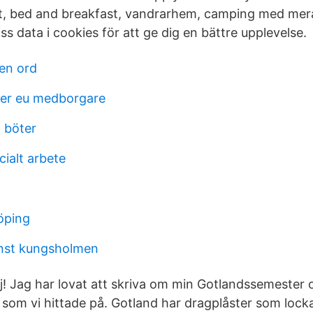
t, bed and breakfast, vandrarhem, camping med mera
ss data i cookies för att ge dig en bättre upplevelse.
en ord
r eu medborgare
l böter
cialt arbete
öping
änst kungsholmen
hej! Jag har lovat att skriva om min Gotlandssemester
oj som vi hittade på. Gotland har dragplåster som locka