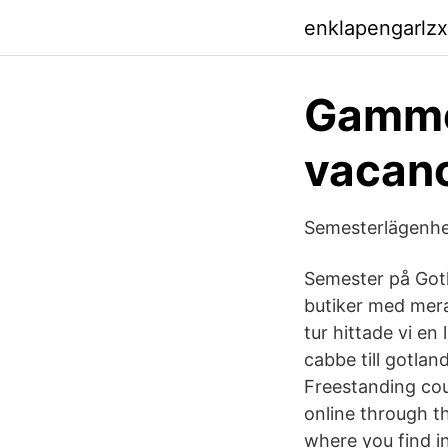
enklapengarlzx
Gammel
vacanc
Semesterlägenhet
Semester på Gotl
butiker med mera 
tur hittade vi en
cabbe till gotla
Freestanding co
online through t
where you find i