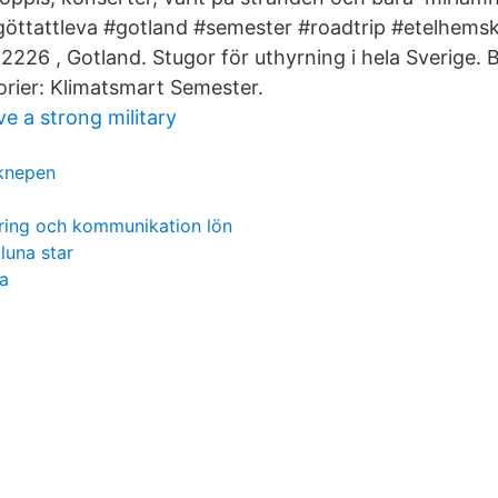
göttattleva #gotland #semester #roadtrip #etelhems
2226 , Gotland. Stugor för uthyrning i hela Sverige.
rier: Klimatsmart Semester.
 a strong military
 knepen
sering och kommunikation lön
luna star
a