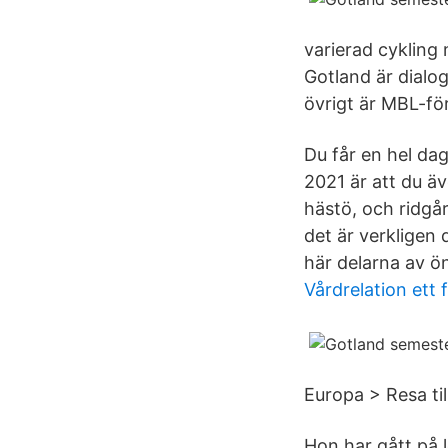
varierad cykling 
Gotland är dialog
övrigt är MBL-fö
Du får en hel da
2021 är att du ä
hästö, och rid­gå
det är verkligen
här delarna av ön
Vårdrelation ett
Europa > Resa til
Hon har gått på 