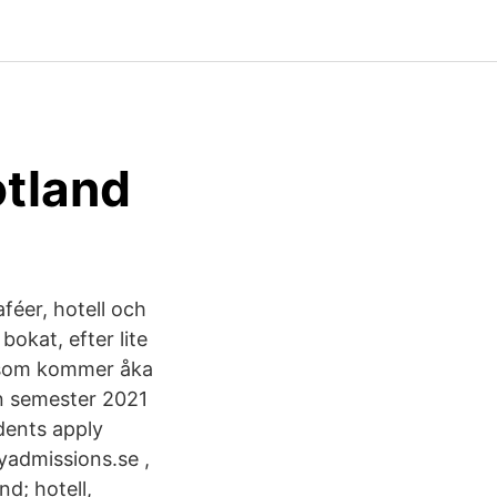
otland
féer, hotell och
okat, efter lite
en som kommer åka
n semester 2021
dents apply
yadmissions.se ,
d; hotell,