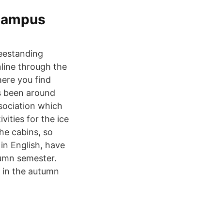
 Campus
eestanding
line through the
here you find
s been around
sociation which
ities for the ice
he cabins, so
in English, have
tumn semester.
g in the autumn