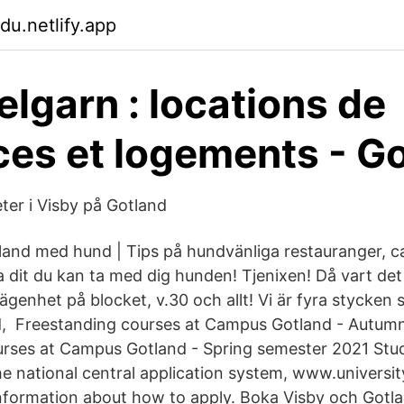
du.netlify.app
garn : locations de
es et logements - G
er i Visby på Gotland
and med hund | Tips på hundvänliga restauranger, ca
dit du kan ta med dig hunden! Tjenixen! Då vart det b
 lägenhet på blocket, v.30 och allt! Vi är fyra styck
nd, Freestanding courses at Campus Gotland - Autum
urses at Campus Gotland - Spring semester 2021 Stu
he national central application system, www.universit
nformation about how to apply. Boka Visby och Gotlan