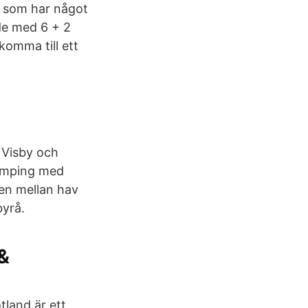
h som har något
de med 6 + 2
komma till ett
 Visby och
camping med
ten mellan hav
byrå.
&
tland är ett