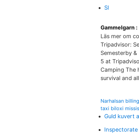
Sl
Gammelgarn : 
Läs mer om co
Tripadvisor: S
Semesterby & C
5 at Tripadvis
Camping The ho
survival and a
Narhalsan billin
taxi biloxi missi
Guld kuvert 
Inspectorate