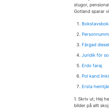
stugor, pensiona
Gotland sparar vi
Bokstavsbok
Personnumme
Färgad diese
Juridik för so
Erdo faraj
Pol kand link
Ersta hemtj
1. Skriv ut; Hej 
bilder på allt sk