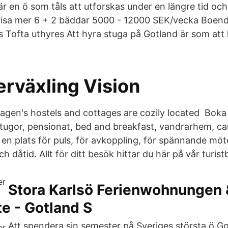
är en ö som tåls att utforskas under en längre tid oc
. visa mer 6 + 2 bäddar 5000 - 12000 SEK/vecka Boen
s Tofta uthyres Att hyra stuga på Gotland är som att 
rväxling Vision
agen's hostels and cottages are cozily located Boka
 stugor, pensionat, bed and breakfast, vandrarhem, 
 en plats för puls, för avkoppling, för spännande mö
h dåtid. Allt för ditt besök hittar du här på vår turist
Stora Karlsö Ferienwohnungen 
e - Gotland S
Att spendera sin semester på Sveriges största ö Go