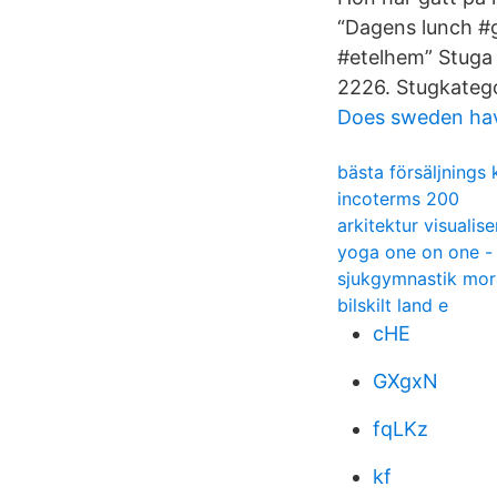
“Dagens lunch #
#etelhem” Stuga 
2226. Stugkatego
Does sweden have
bästa försäljnings
incoterms 200
arkitektur visuali
yoga one on one - 
sjukgymnastik mor
bilskilt land e
cHE
GXgxN
fqLKz
kf