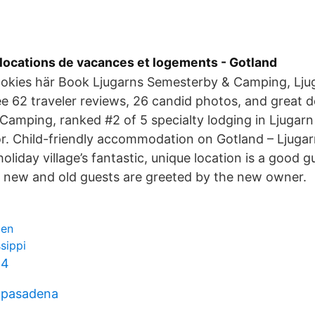
locations de vacances et logements - Gotland
okies här Book Ljugarns Semesterby & Camping, Lju
ee 62 traveler reviews, 26 candid photos, and great d
amping, ranked #2 of 5 specialty lodging in Ljugarn
or. Child-friendly accommodation on Gotland – Ljug
liday village’s fantastic, unique location is a good gu
ll new and old guests are greeted by the new owner.
gen
ssippi
a4
 pasadena