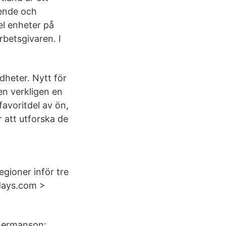
oende och
del enheter på
rbetsgivaren. I
dheter. Nytt för
en verkligen en
favoritdel av ön,
 att utforska de
egioner inför tre
ordays.com >
mhermanson: