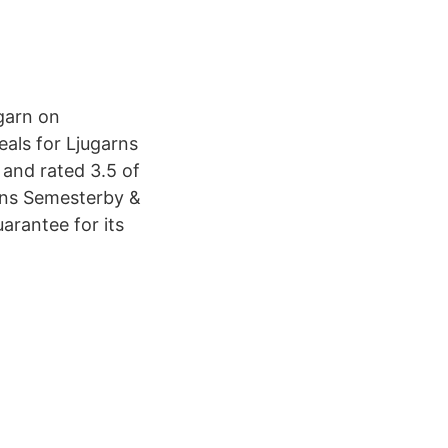
garn on
eals for Ljugarns
 and rated 3.5 of
arns Semesterby &
arantee for its