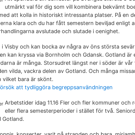
utmärkt val för dig som vill kombinera bekvämt b
med att kolla in historiskt intressanta platser. På en 
erna klara och du har fått semestern beviljad enligt a
rhandlingarna avslutade och slutade i oenighet.
g i Visby och kan bocka av några av öns största sevär
ven kan kryssa via Bornholm och Gdansk. Gotland är 
rdarna är många. Storsudret längst ner i söder är vår 
 den vilda, vackra delen av Gotland. Och många missar
 vilket bara är skönt.
 försök att tydliggöra begreppsanvändningen
Arbetstider idag 11.16 Fler och fler kommuner och r
eller flera semesterperioder i stället för två. Seni
l Gotland.
loppis, konserter, varit på stranden och bara miria